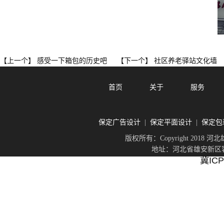
感受一下箱包的历史吧
社区养老驿站文化墙
【上一个】
【下一个】
首页
关于
服务
保定广告设计
保定平面设计
保定包
|
|
版权所有：Copyright 201
地址：河北省雄安新区容城
冀ICP