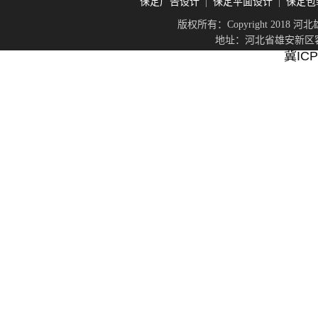
保定广告设计
保定平面设计
保定包
|
|
版权所有：Copyright 201
地址：河北省雄安新区容城
冀ICP