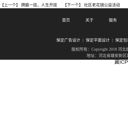
牌匾一挂，人生开挂
社区老花镜公益活动
【上一个】
【下一个】
首页
关于
服务
保定广告设计
保定平面设计
保定包
|
|
版权所有：Copyright 201
地址：河北省雄安新区容城
冀ICP