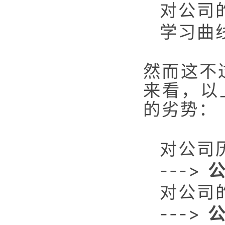
对公司
学习曲
然而这不
来看，以
的劣势：
对公司
--->
对公司
--->