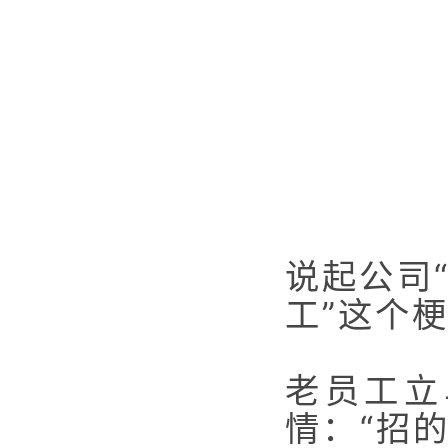
说起公司
工”这个
老员工立
情：“招