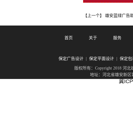
雄安蓝绿广告助
【上一个】
首页
关于
服务
保定广告设计
保定平面设计
保定包
|
|
版权所有：Copyright 201
地址：河北省雄安新区容城
冀ICP