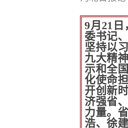
9月21
委书记
坚持以
九大精
示和全
化使命
开创新
济强省
力量。
浩、徐