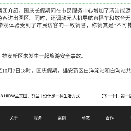
集团介绍，国庆长假期间在市民服务中心增加了清洁能源
游客进出园区。同时，还调动无人机导航直播车和数台无
参观体验受到了市民访客的一致赞誉，称赞其是“不可错
，雄安新区未发生一起旅游安全事故。
10月7日18时，国庆假期，雄安新区白洋淀站和白沟站共
18 HIDW主宾国：芬兰 | 设计是一种生活方式
第一
【下一个】
关于
服务
案例
动态
合作