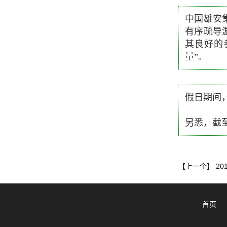
中国雄安
有序疏导
其良好的
量”。
假日期间
另悉，截至
20
【上一个】
首页