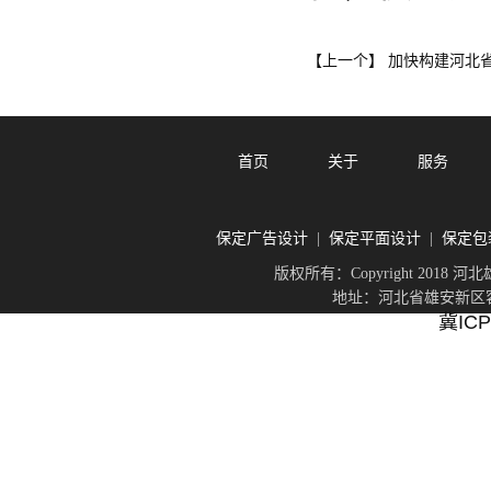
加快构建河北
【上一个】
首页
关于
服务
保定广告设计
保定平面设计
保定包
|
|
版权所有：Copyright 201
地址：河北省雄安新区容城
冀ICP