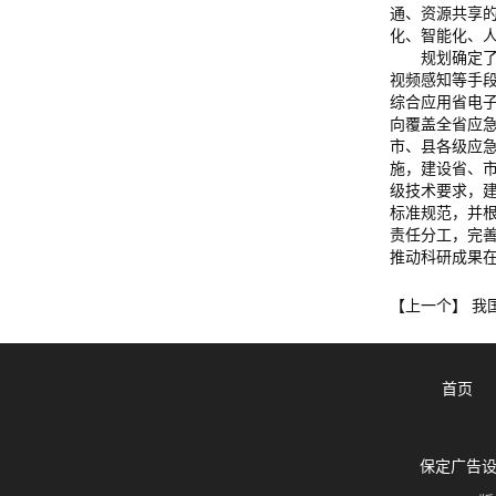
通、资源共享
化、智能化、
规划确定了九
视频感知等手
综合应用省电
向覆盖全省应
市、县各级应
施，建设省、
级技术要求，
标准规范，并
责任分工，完
推动科研成果
我
【上一个】
首页
保定广告