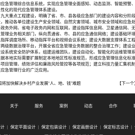
的应急管理综合信息系统，实现应急管理全面感知、动态监测、智能预警
人性化的现代应急管理体系建设。
大重点工程建设，明确了省、市、县各级应急部门的建设内容和分阶段
段，推动各单位建设生产安全领域、自然灾害领域、城市安全领域和应急
子政务外网、省电子政务内网和互联网，建设指挥信息网、卫星通信网、
急管理业务相关部门，纵向贯通省、市、县的应急通信网络；建设基础环
急指挥调度场所、移动指挥平台和视频会议系统；建设大数据支撑体系工
市两级数据治理平台，开展全省应急管理业务数据的整合治理工作；建设
建设系统安全防护体系，组建运维团队，建设自动化、智能化的运维管理
根据本地实际需要扩展制定本地地区性标准规范，形成应急管理信息化标
善项目管理、绩效评估和廉政风险管控等各项规范；建立科技力量汇集机
在应急管理行业的广泛应用。
国将加快解决乡村产业发展“人、地、钱”难题
【下一
关于
服务
案例
动态
合作
设计
保定平面设计
保定包装设计
保定画册设计
保定标志设计
|
|
|
|
|