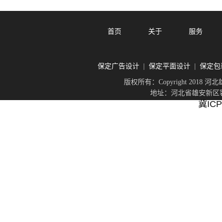
首页
关于
服务
保定广告设计
保定平面设计
保定包
|
|
版权所有：Copyright 201
地址：河北省雄安新区容城
冀ICP