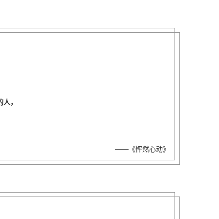
。
的人，
。
——《怦然心动》