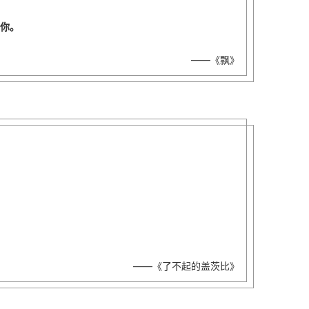
你。
——《飘》
——《了不起的盖茨比》