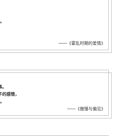
，
。
——《霍乱时期的爱情》
事。
子的感情，
。
——《傲慢与偏见》