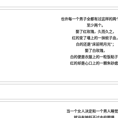
也许每一个男子全都有过这样的两
至少两个。
娶了红玫瑰，
久而久之，
红的变了墙上的一抹蚊子血
白的还是“床前明月光”；
娶了白玫瑰，
白的便是衣服上的一粒饭粘子
红的却是心口上的一颗朱砂痣
当一个女人决定和一个男人睡觉
就没有她跃不过去的围墙，