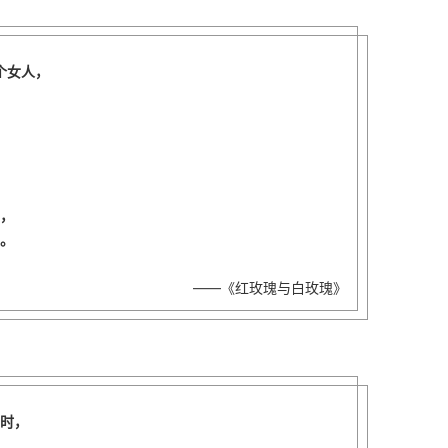
个女人，
，
，
。
——《红玫瑰与白玫瑰》
时，