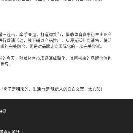
三连击，牵手亚运，打造微笑节，借助体育赛事衍生出IP产
进行营销活动，线下辅以产品推广，从曝光延伸到销售，将活
需求的完美融合，更是对品牌走向国际化的一次完美尝试。
布全球的今天，随着体育市场逐渐成熟化，其所带来的品牌价值也
向世界。
“房子是租来的，生活也是”租房人的自白文案，太心酸！
】
联系
保定VI设计
|