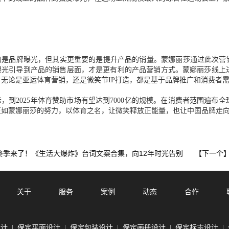
的是品牌曝光，但其实更重要的是提升产品的销量。蒙娜丽莎通过此次营销
曝光引导到产品的销售层面，才是更有利的产品营销方式。蒙娜丽莎线上
。无论是亚运体育营销，还是微笑节IP打造，都是基于品牌推广和消费者
，到2025年体育赞助市场有望达到7000亿的规模。在消费者范围遍
正如蒙娜丽莎的努力，以体育之名，让微笑释放正能量，也让中国品牌走
终季来了！《生活大爆炸》台词文案合集，向12年时光告别
【下一个
关于
服务
案例
动态
合作
设计
保定平面设计
保定包装设计
保定画册设计
保定标志设计
|
|
|
|
|