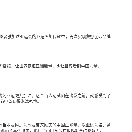
第18届雅加达亚运会的亚运火炬传递中，再次实现蒙娜丽莎品牌
滚动播报，让世界见证亚洲能量，也让世界看到中国力量。
离为亚运健儿加油。这个百人助威团在出发之前，就感受到了
细节中体现得淋漓尽致。
亮相朋友圈。为网友带来励志的中国正能量。以亚运为名，蒙
蒙娜丽莎高调出击，彰显了中国品牌在世界舞台的影响力。