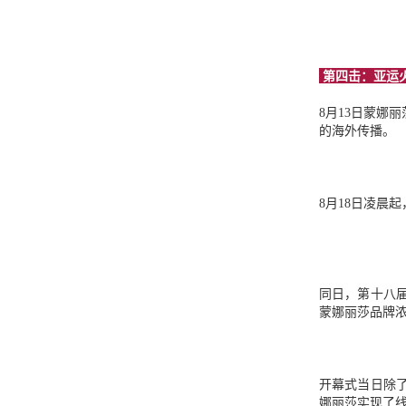
第四击：亚运
8月13日蒙娜
的海外传播。
8月18日凌晨
同日，第十八
蒙娜丽莎品牌浓
开幕式当日除
娜丽莎实现了