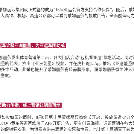
月，蒙娜丽莎集团就正式签约成为“18届亚运会官方支持合作伙伴”。随后，
各大高铁、机场、高速公路都可以看到蒙娜丽莎的投放广告，全面覆盖助
冠军诠释亚洲能量，为亚运军团助威
，蒙娜丽莎发出体育营销第二击，各大门店启动“包机看亚运”优惠活动。同时还
能量的代表，推出《亚洲能量》视频，并在虎扑跑步App 推出《亚运能
的多维互动，此举也提升了蒙娜丽莎瓷砖品牌形象，将蒙娜丽莎微笑注入
美誉度。
节助力传播，线上营销让销量落地
得如火如荼的同时，8月8日第十届蒙娜丽莎微笑节开启，投放渠道火力
OFO小黄车等近百款热门APP开屏广告，更有创意海报、话题营销在各
长的促销狂欢季，为消费者带来满满的实惠和惊喜，也让线上营销真正转