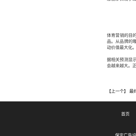
体育营销的目
品。从品牌的
动价值最大化
据相关预测显示
会越来越大。
最
【上一个】
首页
保定广告