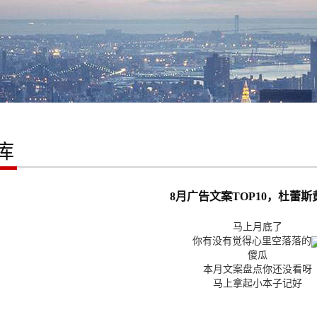
库
8月广告文案TOP10，杜蕾斯
马上月底了
你有没有觉得心里空落落的
傻瓜
本月文案盘点你还没看呀
马上拿起小本子记好