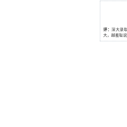
评：
深大录
大，越羞耻说