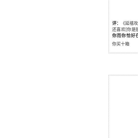
评：
《延禧
还喜欢[你是
你而你恰好
你买十箱