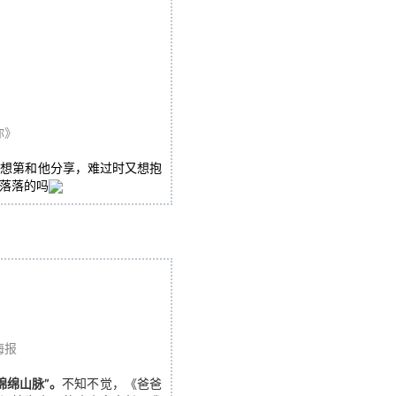
你》
时想第和他分享，难过时又想抱
落落的吗
海报
绵绵山脉”。
不知不觉，《爸爸