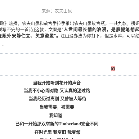
来源：农夫山泉
攻略》热播，农夫山泉和故宫手拉手推出农夫山泉故宫瓶，一共九款。榜
朕写不完的一首诗]这款，文案是
“
人世间最长情的浪漫，是朕提笔想
在殿外安静伫立、笑意盈盈
”。
江山没办法为你打下，但是水嘛，可以
。
03
当我开始听到花开的声音
当我不小心闯对路
又认真的迷过路
当我经历过离别
又曾被人等待
当我需要，被需要
我知道
已和一开始那双崭新的Timberland完全不同
在时光里
我变旧 我变皱