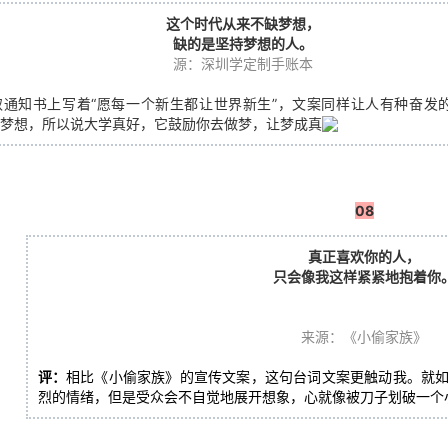
这个时代从来不缺梦想，
缺的是坚持梦想的人。
源：深圳学定制手账本
取通知书上写着“愿每一个新生都让世界新生”，文案同样让人有种奋发
梦想，所以说大学真好，它鼓励你去做梦，让梦成真
08
真正喜欢你的人，
只会像我这样紧紧地抱着你
来源：《小偷家族》
评：
相比《
小偷家族
》的宣传文案，这句台词文案更触动我。就
烈的情绪，但是受众会不自觉地展开想象，心就像被刀子划破一个