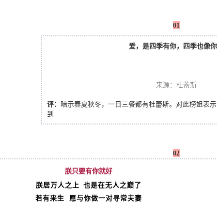
01
爱，是四季有你，四季也像你
来源：杜蕾斯
评：
暗示春夏秋冬，一日三餐都有杜蕾斯。对此榜姐表示
到
02
朕只要有你就好
朕居万人之上
也是在无人之巅了
若有来生
愿与你做一对寻常夫妻