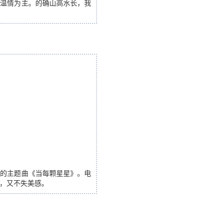
以温情为主。的确山高水长，我
做的主题曲《当每颗星星》。电
，又不失美感。