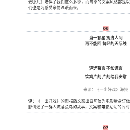
去哪儿》陪伴了我们这么多季，而每季的文案风格都是
们也是为感受亲情温暖而来。
06
当一颗星 搁浅人间
再不能回 曾经的天际线
遥远誓言 不如谎言
饮鸠片刻 片刻给我安慰
来源：《一出好戏》海报
评：
《一出好戏》的海报版文案出自阿信为电影量身订
影讲述了一群人流落荒岛的故事，文案和电影贴切的同时
07