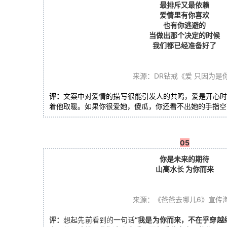
最排斥又最依赖
爱情里有你喜欢
也有你逃避的
当做出那个决定的时候
我们都已经准备好了
来源：DR钻戒《爱 只因为是
评：
文案中对爱情的描写很能引发人的共鸣，爱是开心
着他取暖。如果你很爱她，傻瓜，你还看不出她的手指空
05
你是未来的期待
山高水长 为你而来
来源：《爸爸去哪儿6》宣传
评：
想起先前看到的一句话
“我是为你而来，不在乎穿越