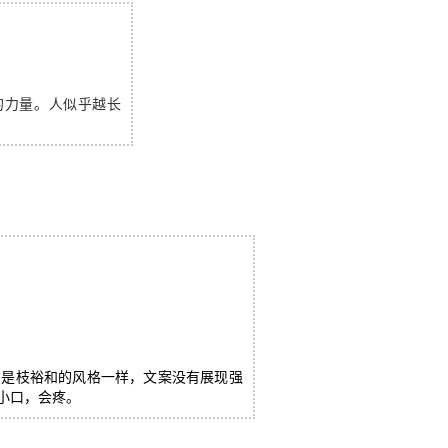
的力量。人似乎越长
。
如是枝裕和的风格一样，文案没有展现强
小口，会疼。