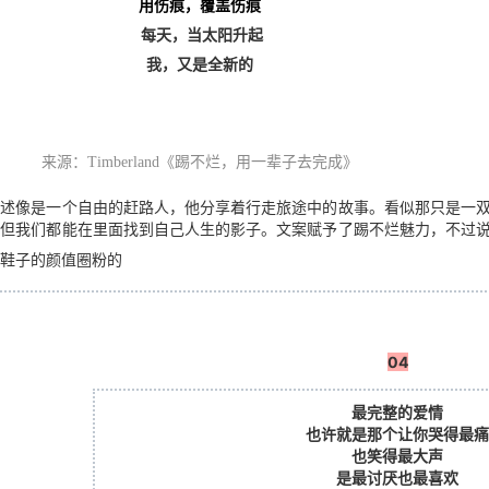
用伤痕，覆盖伤痕
每天，当太阳升起
我，又是全新的
来源：
Timberland
《踢不烂，用一辈子去完成》
讲述像是一个自由的赶路人，他分享着行走旅途中的故事。看似那只是一
，但我们都能在里面找到自己人生的影子。文案赋予了踢不烂魅力，不过
鞋子的颜值圈粉的
04
最完整的爱情
也许就是那个让你哭得最痛
也笑得最大声
是最讨厌也最喜欢