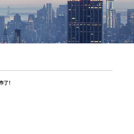
炸了！
息
）