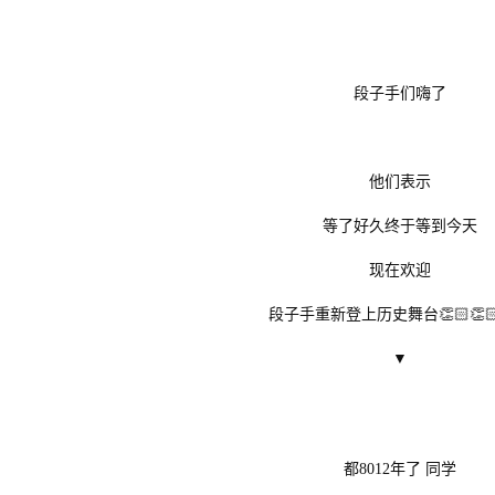
段子手们嗨了
他们表示
等了好久终于等到今天
现在欢迎
段子手重新登上历史舞台👏🏻👏🏻
▼
都8012年了 同学