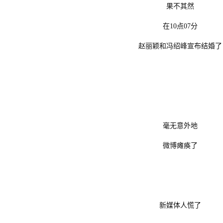
果不其然
在10点07分
赵丽颖和冯绍峰宣布结婚
毫无意外地
微博瘫痪了
新媒体人慌了