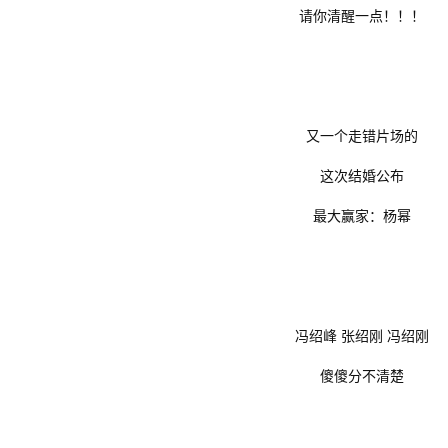
请你清醒一点！！！
又一个走错片场的
这次结婚公布
最大赢家：杨幂
冯绍峰 张绍刚 冯绍刚
傻傻分不清楚