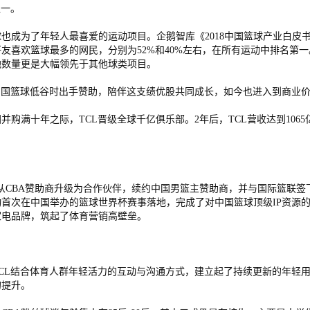
之一。
也成为了年轻人最喜爱的运动项目。企鹅智库《2018中国篮球产业白皮书》
友喜欢篮球最多的网民，分别为52%和40%左右，在所有运动中排名第
地数量更是大幅领先于其他球类项目。
和中国篮球低谷时出手赞助，陪伴这支绩优股共同成长，如今也进入到商业
跨国并购满十年之际，TCL晋级全球千亿俱乐部。2年后，TCL营收达到1065
L从CBA赞助商升级为合作伙伴，续约中国男篮主赞助商，并与国际篮联签下了
首次在中国举办的篮球世界杯赛事落地，完成了对中国篮球顶级IP资源的
家电品牌，筑起了体育营销高壁垒。
TCL结合体育人群年轻活力的互动与沟通方式，建立起了持续更新的年轻
的提升。