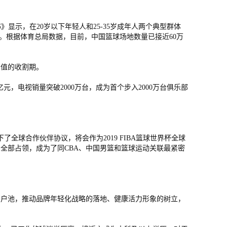
显示，在20岁以下年轻人和25-35岁成年人两个典型群体
一。根据体育总局数据，目前，中国篮球场地数量已接近60万
价值的收割期。
亿元，电视销量突破2000万台，成为首个步入2000万台俱乐部
全球合作伙伴协议，将会作为2019 FIBA篮球世界杯全球
全部占领，成为了同CBA、中国男篮和篮球运动关联最紧密
用户池，推动品牌年轻化战略的落地、健康活力形象的树立，