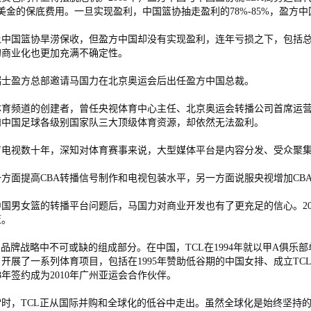
万美金的保底费用。一旦实现盈利，中国篮协抽走盈利的78%-85%，盈方
让中国篮协旱涝保收，但盈方中国却没有实现盈利，连年亏损之下，包括
的商业化也更加充满不确定性。
瑞士盈方总部邀请马国力在北京奥运会后出任盈方中国总裁。
体育频道的创建者，曾任央视体育中心主任、北京奥运会转播公司首席运营
和中国足球各级别国家队三大顶级体育资源，却依然无法盈利。
育电视数十年，深知对体育赛事来说，大型媒体平台是内容分发、受众聚集
方面提高CBA转播信号制作和电视包装水平，另一方面说服央视增加C
中国男女篮的转播平台问题后，马国力对商业开发也有了更充足的信心。200
篮。
L品牌战略中不可或缺的组成部分。在中国，TCL在1994年就以甲A俱
开展了一系列体育项目，包括在1995年赞助低谷期的中国女排、成立T
08年签约成为2010年广州亚运会合作伙伴。
雪时，TCL正从国际并购和全球化的低谷中走出。虽然全球化是始终坚持