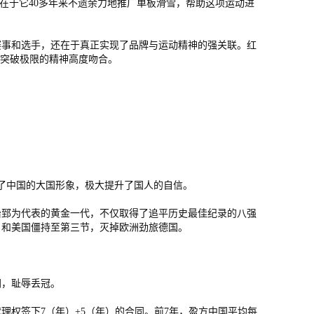
还在于它40多年来不遗余力地推广单板滑雪，帮助这项运动进
赛事和选手，还在于真正实现了品牌与运动精神的强关联。红
、突破极限的精神高度吻合。
强化了中国的大国形象，极大提升了国人的自信。
治郅为代表的黄金一代，不仅取得了追平历史最佳纪录的八强
，和美国僵持至第三节，灭掉欧洲劲旅德国。
朗，耻辱丢冠。
代理权签下7（年）+5（年）的合同。前7年，盈方中国平均每