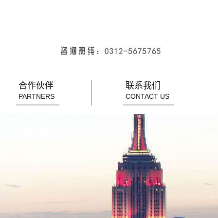
合作伙伴
联系我们
PARTNERS
CONTACT US