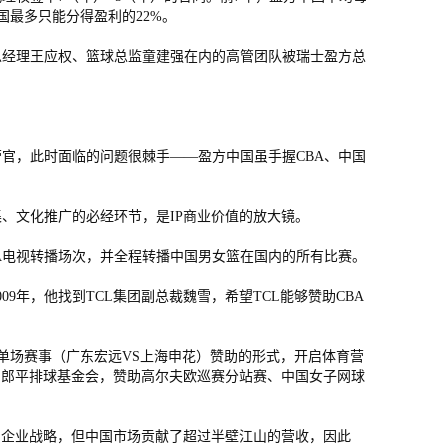
中国最多只能分得盈利的22%。
总经理王应权、篮球总监童建强在内的高管团队被瑞士盈方总
官，此时面临的问题很棘手——盈方中国虽手握CBA、中国
、文化推广的必经环节，是IP商业价值的放大镜。
BA电视转播场次，并全程转播中国男女篮在国内的所有比赛。
9年，他找到TCL集团副总裁魏雪，希望TCL能够赞助CBA
乐部单场赛事（广东宏远VS上海申花）赞助的形式，开启体育营
CL郎平排球基金会，赞助高尔夫欧巡赛分站赛、中国女子网球
的企业战略，但中国市场贡献了超过半壁江山的营收，因此