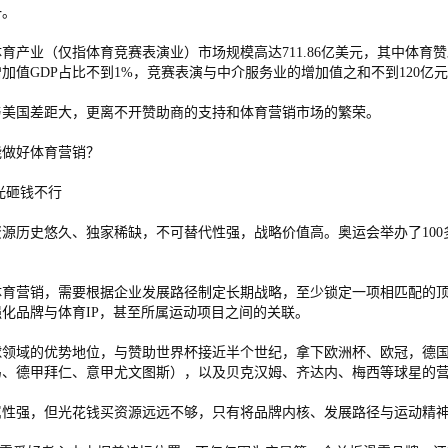
一。
体育产业（仅指体育竞赛表演业）市场规模高达711.86亿美元，其中体育赞助
加值GDP占比不到1%，竞赛表演与中介服务业的增加值之和不到120亿
与美国差距大，更离不开赞助商的支持和体育营销市场的繁荣。
能做好体育营销？
光砸钱不行
源历史悠久、独家稀缺，不可替代性强，战略价值高。奥运会举办了100多
体育营销，需要根据企业发展路径制定长期战略，至少锁定一项相匹配的顶
化品牌与体育IP，甚至所属运动项目之间的关联。
球领域的优势地位，与赞助世界杯接近半个世纪，拿下欧洲杯、欧冠，德
马、德甲拜仁、意甲尤文图斯），以及贝克汉姆、齐达内、梅西等球星的
属性强，但光花钱买资源远远不够，只有将品牌内核、发展路径与运动精