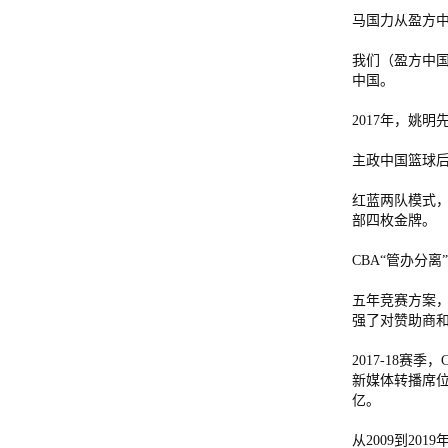
马国力从盈方
我们（盈方中国
中国。
2017年，姚
主政中国篮球
红蓝两队模式，
部四枚金牌。
CBA“管办分
五年竞赛方案
强了对赞助商
2017-18赛
新媒体转播席位
亿。
从2009到2