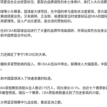
一项更适合企业经营状况、更契合品牌调性的本土体育IP，来打入大众消
网球等小众赛事，篮球是大球项目，在中国的参与度和关注度更高，受众
大赛成绩更出色，又有姚明、王治郅、易建联曾当时或曾经征战NBA的国
费用更理性，投入产出比更高，是合适的赞助标的。
L也对CBA和篮球运动进行了大量的品牌市场端调研，并得出其符合自身
商和中国男篮合作伙伴。
国力还搞定了李宁5年20亿的大单。
幄和多家赞助商的投入，将CBA从低谷中带出，联赛收入大幅提高，中国
盈。
A和中国篮球进入了快速发展的轨道。
季，CBA常规赛到场观众总人数近179万人，同比增长10.5%、创近七个赛
排名中屡登榜首。随后一个赛季，CBA赞助商数量达到了历史新高的29家。
长沙男篮亚锦赛中九战全胜，重返亚洲之巅。