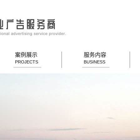
案例展示
服务内容
PROJECTS
BUSINESS