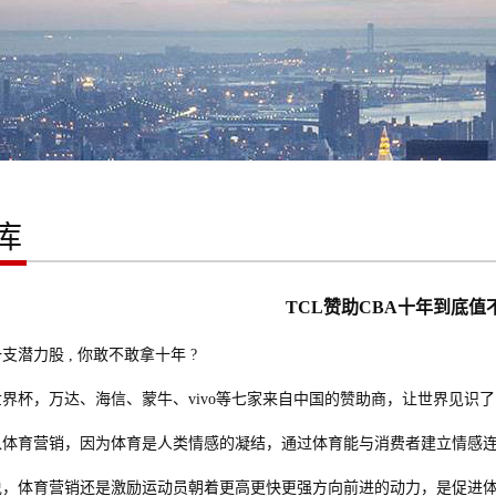
库
TCL赞助CBA十年到底值
支潜力股 , 你敢不敢拿十年 ?
斯世界杯，万达、海信、蒙牛、vivo等七家来自中国的赞助商，让世界见
入体育营销，因为体育是人类情感的凝结，通过体育能与消费者建立情感
说，体育营销还是激励运动员朝着更高更快更强方向前进的动力，是促进