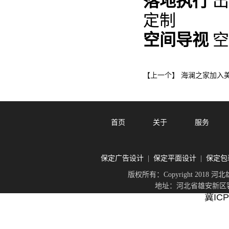
落地执行
出
定制
空间导视
空
海澜之家加入
【上一个】
首页
关于
服务
保定广告设计
保定平面设计
保定包
|
|
版权所有：Copyright 201
地址：河北省雄安新区容城
冀ICP