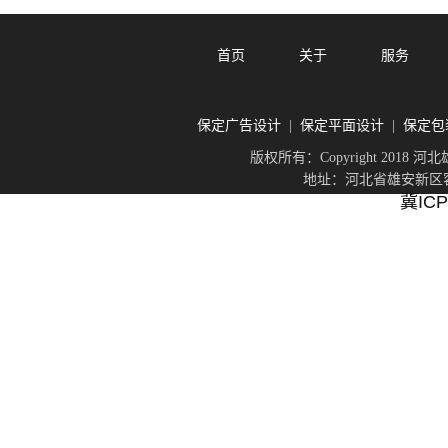
首页
关于
服务
保定广告设计
保定平面设计
保定包
|
|
版权所有：Copyright 201
地址：河北省雄安新区容城
冀ICP