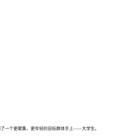
。
，
，交到了一个更聚集、更年轻的目标群体手上——大学生。