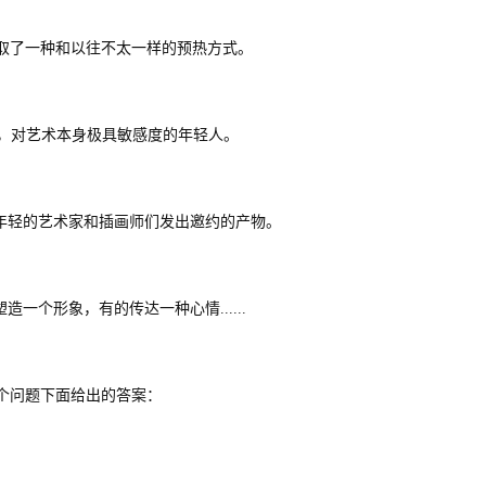
，采取了一种和以往不太一样的预热方式。
造力，对艺术本身极具敏感度的年轻人。
全球年轻的艺术家和插画师们发出邀约的产物。
个形象，有的传达一种心情......
那个问题下面给出的答案：