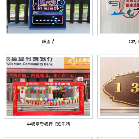
啤酒节
CI
中银富登银行【欢乐猜