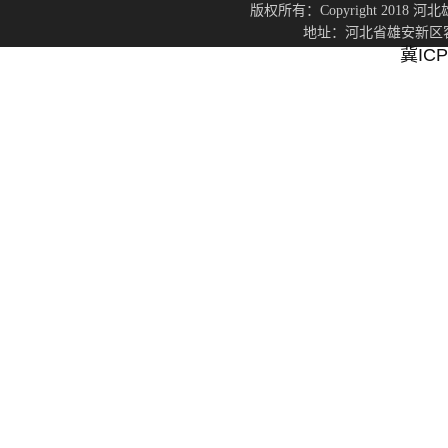
版权所有：Copyright 201
地址：河北省雄安新区容城
冀ICP