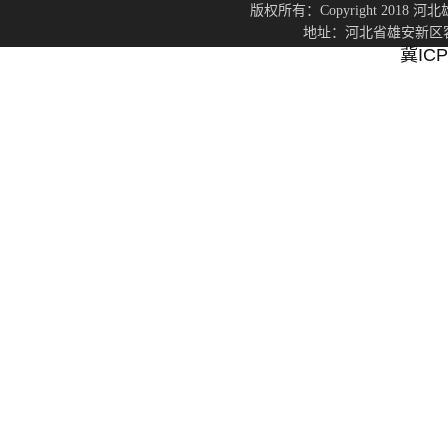
版权所有：Copyright 201
地址：河北省雄安新区容城
冀ICP