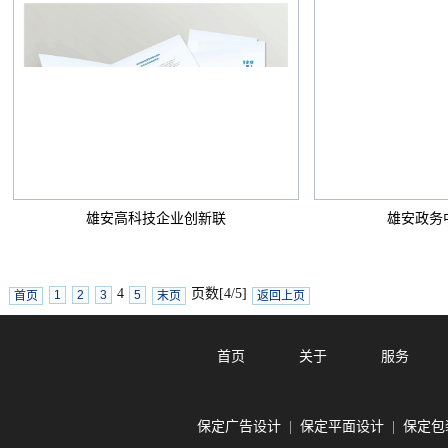
雄安高科技企业创新联
雄安政务
4
页数[4/5]
1
2
3
5
首页
末页
返回上页
首页
关于
服务
保定广告设计
保定平面设计
保定包
|
|