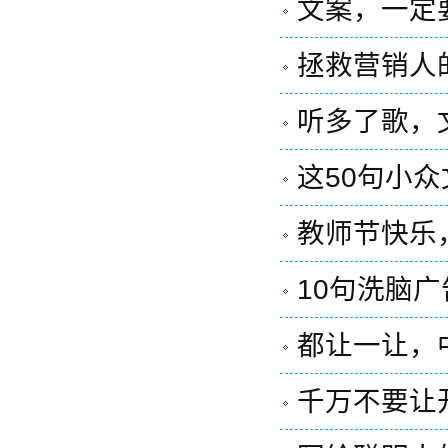
文案，一定
拯救营销人
听多了歌，
这50句小
教师节快乐
10句洗脑
都让一让，
千万不要让